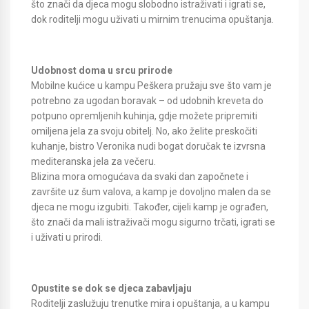
što znači da djeca mogu slobodno istraživati i igrati se,
dok roditelji mogu uživati u mirnim trenucima opuštanja.
Udobnost doma u srcu prirode
Mobilne kućice u kampu Peškera pružaju sve što vam je
potrebno za ugodan boravak – od udobnih kreveta do
potpuno opremljenih kuhinja, gdje možete pripremiti
omiljena jela za svoju obitelj. No, ako želite preskočiti
kuhanje, bistro Veronika nudi bogat doručak te izvrsna
mediteranska jela za večeru.
Blizina mora omogućava da svaki dan započnete i
završite uz šum valova, a kamp je dovoljno malen da se
djeca ne mogu izgubiti. Također, cijeli kamp je ograđen,
što znači da mali istraživači mogu sigurno trčati, igrati se
i uživati u prirodi.
Opustite se dok se djeca zabavljaju
Roditelji zaslužuju trenutke mira i opuštanja, a u kampu