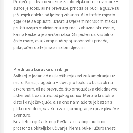
Proljeće je idealno vrijeme za obiteljski odmor uz more –
sunce je toplo, ali ne prevruće, priroda se budi, a gužve su
još uvijek daleko od ljetnog vrhunca. Ako tražite mjesto
gdje ćete se opustiti, uživati u svježem morskom zraku i
pružiti svojim mališanima sigurno i zabavno okruženje,
kamp Peškera je savršen izbor. Smješten uz kristalno
čisto more, ovaj kamp nudi spoj udobnosti i prirode,
prilagođen obiteljima s malom djecom.
Prednosti boravka u svibnju
Svibanj je jedan od najljepših mjeseci za kampiranje uz
more. Klima je ugodna – dovoljno toplo za boravak na
otvorenom, ali ne prevruće, što omogućava cjelodnevne
aktivnosti bez straha od jakog sunca. More je kristalno
čisto i osvježavajuće, a za one najmlađe tu je bazen s
plitkom vodom, savršen za sigurno igranje i prve plivačke
avanture.
Bez ljetnih gužvi, kamp Peškera u svibnju nudi mir i
prostor za obiteljsko uživanje. Nema buke i užurbanosti,