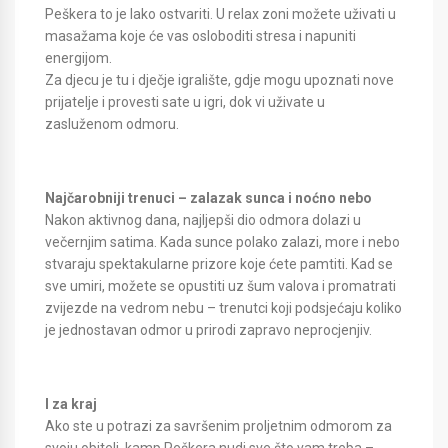
Peškera to je lako ostvariti. U relax zoni možete uživati u
masažama koje će vas osloboditi stresa i napuniti
energijom.
Za djecu je tu i dječje igralište, gdje mogu upoznati nove
prijatelje i provesti sate u igri, dok vi uživate u
zasluženom odmoru.
Najčarobniji trenuci – zalazak sunca i noćno nebo
Nakon aktivnog dana, najljepši dio odmora dolazi u
večernjim satima. Kada sunce polako zalazi, more i nebo
stvaraju spektakularne prizore koje ćete pamtiti. Kad se
sve umiri, možete se opustiti uz šum valova i promatrati
zvijezde na vedrom nebu – trenutci koji podsjećaju koliko
je jednostavan odmor u prirodi zapravo neprocjenjiv.
I za kraj
Ako ste u potrazi za savršenim proljetnim odmorom za
svoju obitelj, kamp Peškera nudi sve što vam treba –